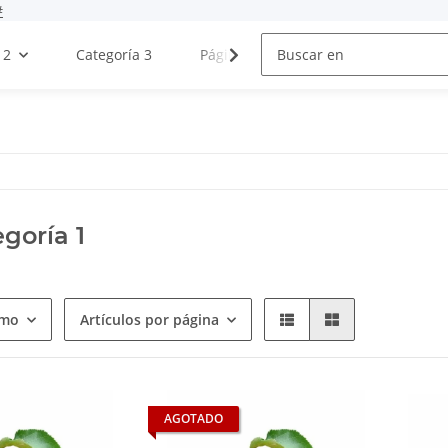
#
 2
Categoría 3
Página de prueba
Bitácoras
goría 1
omo
Artículos por página
AGOTADO