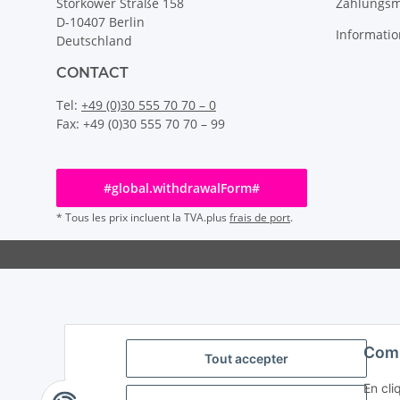
Zahlungsm
Storkower Straße 158
D-10407 Berlin
Informatio
Deutschland
CONTACT
Tel:
+49 (0)30 555 70 70 – 0
Fax: +49 (0)30 555 70 70 – 99
#global.withdrawalForm#
* Tous les prix incluent la TVA.plus
frais de port
.
Comm
Tout accepter
En cli