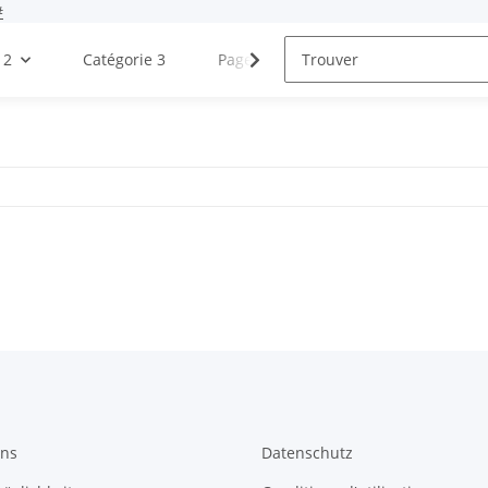
#
 2
Catégorie 3
Page de test
Blogues
uns
Datenschutz