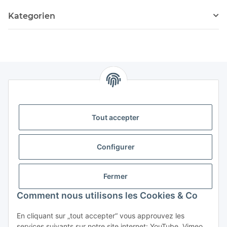
Kategorien
Tout accepter
Storkower Straße 158
D-10407 Berlin
Configurer
Deutschland
CONTACT
Fermer
Tel:
+49 (0)30 555 70 70 – 0
Comment nous utilisons les Cookies & Co
Fax: +49 (0)30 555 70 70 – 99
En cliquant sur „tout accepter“ vous approuvez les
services suivants sur notre site internet: YouTube, Vimeo.