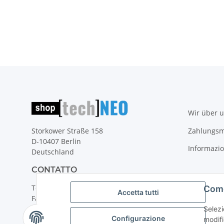
Wir über 
Zahlungsm
Storkower Straße 158
D-10407 Berlin
Informazio
Deutschland
CONTATTO
Tel:
+49 (0)30 555 70 70 – 0
Come 
Accetta tutti
Fax: +49 (0)30 555 70 70 – 99
Selezi
Configurazione
modifi