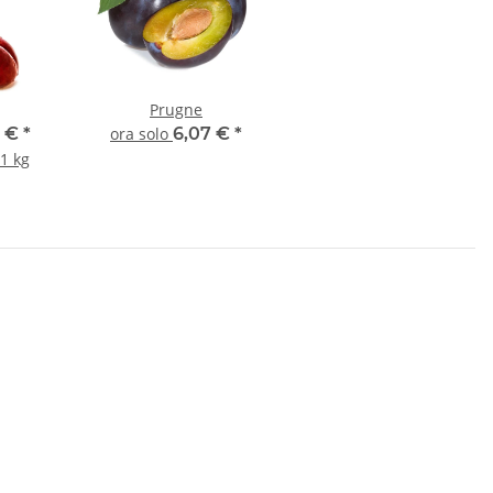
Prugne
5 €
*
ora solo
6,07 €
*
1 kg