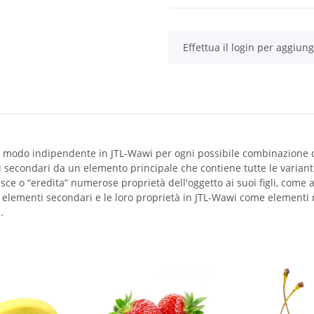
x
Effettua il login per aggiunge
 in modo indipendente in JTL-Wawi per ogni possibile combinazione d
 secondari da un elemento principale che contiene tutte le varianti 
ce o “eredita” numerose proprietà dell'oggetto ai suoi figli, come a
i elementi secondari e le loro proprietà in JTL-Wawi come elementi n
.