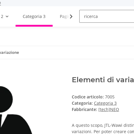
#
 2
Categoria 3
Pagina di prova
I blog
 variazione
Elementi di vari
Codice articolo:
7005
Categoria:
Categoria 3
Fabbricante:
[tech]NEO
A questo scopo, JTL-Wawi disti
variazioni. Per poter creare c