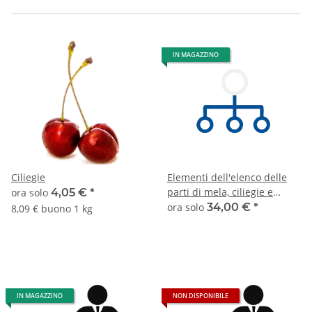
IN MAGAZZINO
Ciliegie
Elementi dell'elenco delle
parti di mela, ciliegie e
ora solo
4,05 €
*
ananas
ora solo
34,00 €
*
8,09 € buono 1 kg
IN MAGAZZINO
NON DISPONIBILE