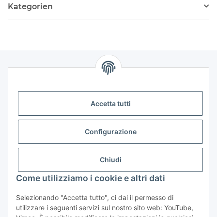
Kategorien
Accetta tutti
Storkower Straße 158
D-10407 Berlin
Configurazione
Deutschland
CONTATTO
Chiudi
Tel:
+49 (0)30 555 70 70 – 0
Come utilizziamo i cookie e altri dati
Fax: +49 (0)30 555 70 70 – 99
Selezionando "Accetta tutto", ci dai il permesso di
utilizzare i seguenti servizi sul nostro sito web: YouTube,